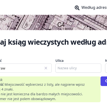
Według adres
aj ksiąg wieczystych według ad
ć
Ulica
i:
ść
Miejscowość wybierzesz z listy, ale najpierw wpisz
 4 znaki.
a nie jest konieczna dla bardzo małych miejscowości.
mer nie jest polem obowiązkowym.