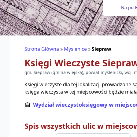
Na pods
Strona Główna
»
Myslenice
»
Siepraw
Księgi Wieczyste
Siepra
gm.
Siepraw
(
gmina wiejska
), powiat
myślenicki
, woj.
m
Księgi wieczyste dla tej lokalizacji prowadzone 
księga wieczysta w tej miejscowości będzie miała
Wydział wieczystoksięgowy w miejsco
Spis wszystkich ulic w miejsco