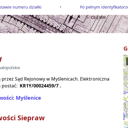
•
tawie numeru działki
Po pełnym identyfikatorze
G
w
ałopolskie
są przez Sąd Rejonowy w
Myślenicach
. Elektroniczna
 postać:
KR1Y/00024459/7
.
wości: Myślenice
wości
Siepraw