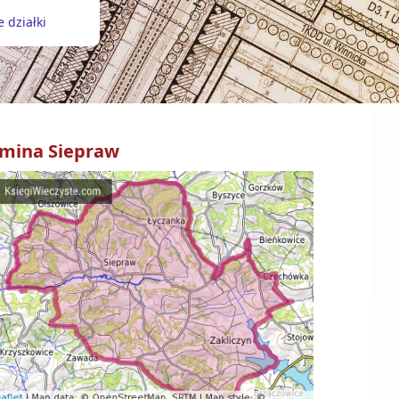
 działki
mina
Siepraw