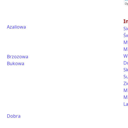
I
Azaliowa
S
Św
M
M
Wi
Brzozowa
D
Bukowa
S
S
Zi
M
M
L
Dobra