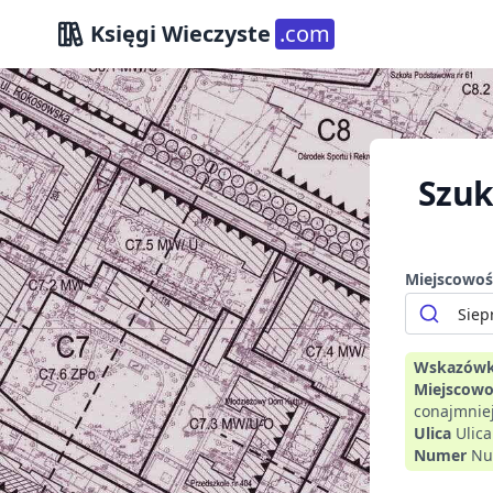
Księgi Wieczyste
.com
Szuk
Miejscowoś
Wskazówk
Miejscowo
conajmniej
Ulica
Ulic
Numer
Nu