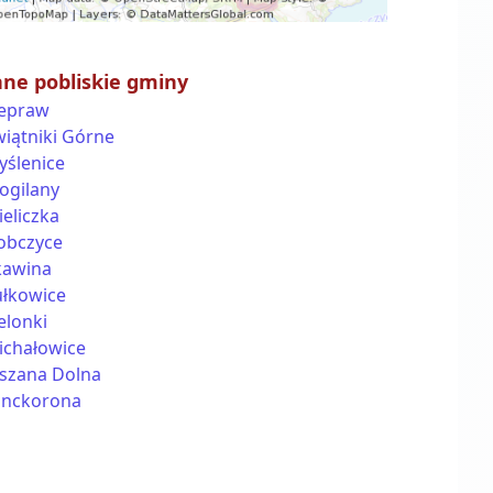
nne pobliskie gminy
iepraw
iątniki Górne
yślenice
ogilany
eliczka
obczyce
kawina
ułkowice
elonki
ichałowice
szana Dolna
anckorona