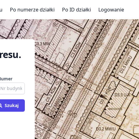
u
Po numerze działki
Po ID działki
Logowanie
resu.
Numer
Szukaj