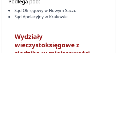
Podlega pod:
Sąd Okręgowy w Nowym Sączu
Sąd Apelacyjny w Krakowie
Wydziały
wieczystoksięgowe z
siedzibą w miejscowości
Mszana Dolna
Sąd Rejonowy
W Limanowej
- Wydział Ksiąg
Wieczystych
W Limanowej
otrzymał kod
wydziału
NS2L
. Tym prefiksem
numerowane są wszystkie Księgi Wieczyste
obsługiwane przez Wydział Ksiąg
Wieczystych Sądu w
W Limanowej
. Księga
wieczysta prowadzona przez ten sąd będzie