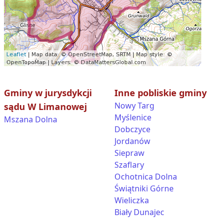
Gminy w jurysdykcji
Inne pobliskie gminy
Nowy Targ
sądu W Limanowej
Myślenice
Mszana Dolna
Dobczyce
Jordanów
Siepraw
Szaflary
Ochotnica Dolna
Świątniki Górne
Wieliczka
Biały Dunajec