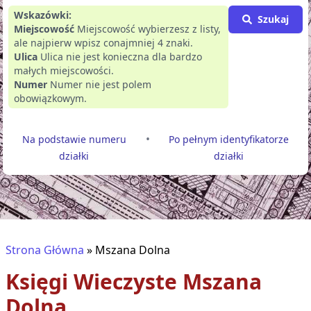
Wskazówki:
Szukaj
Miejscowość
Miejscowość wybierzesz z listy,
ale najpierw wpisz conajmniej 4 znaki.
Ulica
Ulica nie jest konieczna dla bardzo
małych miejscowości.
Numer
Numer nie jest polem
obowiązkowym.
•
Na podstawie numeru
Po pełnym identyfikatorze
działki
działki
Strona Główna
»
Mszana Dolna
Księgi Wieczyste
Mszana
Dolna