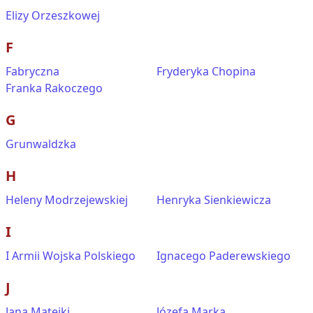
Elizy Orzeszkowej
F
Fabryczna
Fryderyka Chopina
Franka Rakoczego
G
Grunwaldzka
H
Heleny Modrzejewskiej
Henryka Sienkiewicza
I
I Armii Wojska Polskiego
Ignacego Paderewskiego
J
Jana Matejki
Józefa Marka