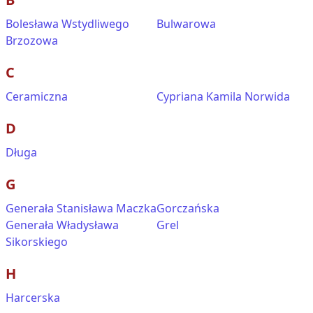
Bolesława Wstydliwego
Bulwarowa
Brzozowa
C
Ceramiczna
Cypriana Kamila Norwida
D
Długa
G
Generała Stanisława Maczka
Gorczańska
Generała Władysława
Grel
Sikorskiego
H
Harcerska