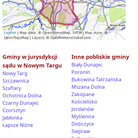
Gminy w jurysdykcji
Inne pobliskie gminy
Biały Dunajec
sądu w Nowym Targu
Poronin
Nowy Targ
Bukowina Tatrzańska
Szczawnica
Mszana Dolna
Szaflary
Zakopane
Ochotnica Dolna
Kościelisko
Czarny Dunajec
Jordanów
Czorsztyn
Myślenice
Jabłonka
Dobczyce
Łapsze Niżne
Siepraw