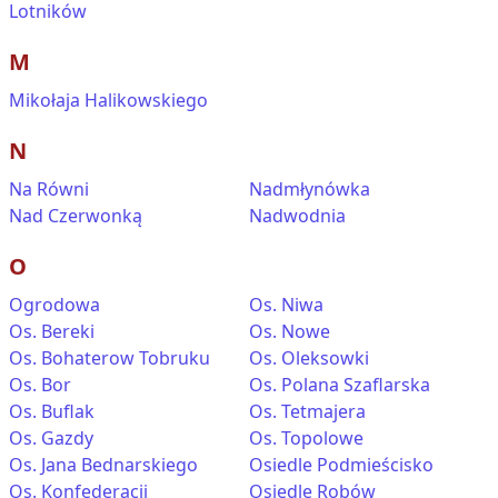
Lotników
M
Mikołaja Halikowskiego
N
Na Równi
Nadmłynówka
Nad Czerwonką
Nadwodnia
O
Ogrodowa
Os. Niwa
Os. Bereki
Os. Nowe
Os. Bohaterow Tobruku
Os. Oleksowki
Os. Bor
Os. Polana Szaflarska
Os. Buflak
Os. Tetmajera
Os. Gazdy
Os. Topolowe
Os. Jana Bednarskiego
Osiedle Podmieścisko
Os. Konfederacji
Osiedle Robów