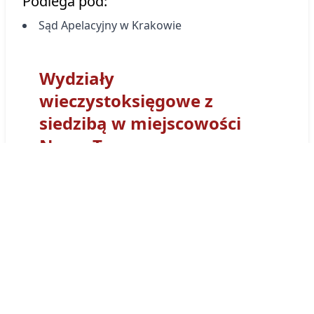
Podlega pod:
Sąd Apelacyjny w Krakowie
Wydziały
wieczystoksięgowe z
siedzibą w miejscowości
Nowy Targ
Sąd Rejonowy
w Nowym Targu
- Wydział
Ksiąg Wieczystych
w Nowym Targu
otrzymał
kod wydziału
NS1T
. Tym prefiksem
numerowane są wszystkie Księgi Wieczyste
obsługiwane przez Wydział Ksiąg
Wieczystych Sądu w
w Nowym Targu
. Księga
wieczysta prowadzona przez ten sąd będzie
miała postać:
NS1T/00027958/9
.