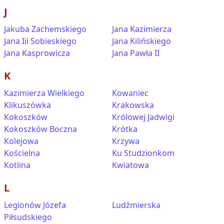
J
Jakuba Zachemskiego
Jana Kazimierza
Jana Iii Sobieskiego
Jana Kilińskiego
Jana Kasprowicza
Jana Pawła II
K
Kazimierza Wielkiego
Kowaniec
Klikuszówka
Krakowska
Kokoszków
Królowej Jadwigi
Kokoszków Boczna
Krótka
Kolejowa
Krzywa
Kościelna
Ku Studzionkom
Kotlina
Kwiatowa
L
Legionów Józefa
Ludźmierska
Piłsudskiego