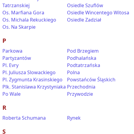
Tatrzanskiej
Osiedle Szuflów
Os. Marfiana Gora
Osiedle Wincentego Witosa
Os. Michala Rekuckiego
Osiedle Zadział
Os. Na Skarpie
P
Parkowa
Pod Brzegiem
Partyzantów
Podhalańska
Pl. Evry
Podtatrzańska
Pl. Juliusza Slowackiego
Polna
Pl. Zygmunta Krasinskiego
Powstańców Śląskich
Plk. Stanislawa Krzystyniaka
Przechodnia
Po Wale
Przywodzie
R
Roberta Schumana
Rynek
S