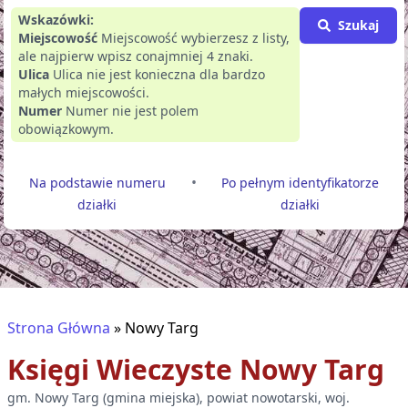
Wskazówki:
Szukaj
Miejscowość
Miejscowość wybierzesz z listy,
ale najpierw wpisz conajmniej 4 znaki.
Ulica
Ulica nie jest konieczna dla bardzo
małych miejscowości.
Numer
Numer nie jest polem
obowiązkowym.
•
Na podstawie numeru
Po pełnym identyfikatorze
działki
działki
Strona Główna
»
Nowy Targ
Księgi Wieczyste
Nowy Targ
gm.
Nowy Targ
(
gmina miejska
), powiat
nowotarski
, woj.