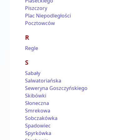
Piaseckiego
Piszczory
Plac Niepodległości
Pocztowców
R
Regle
S
Sabały
Salwatoriańska
Seweryna Goszczyńskiego
Skibówki
Słoneczna
Smrekowa
Sobczakówka
Spadowiec
Spyrkówka