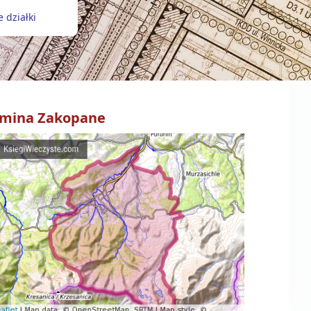
 działki
mina
Zakopane