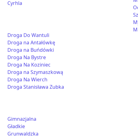
M
Cyrhla
O
S
M
M
Droga Do Wantuli
Droga na Antałówkę
Droga na Buńdówki
Droga Na Bystre
Droga Na Koziniec
Droga na Szymaszkową
Droga Na Wierch
Droga Stanisława Zubka
Gimnazjalna
Gładkie
Grunwaldzka