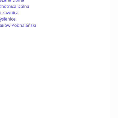
szana Dolna
chotnica Dolna
zczawnica
yślenice
aków Podhalański