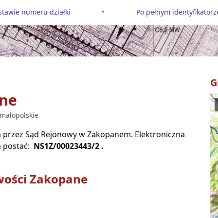
•
tawie numeru działki
Po pełnym identyfikatorze
G
ne
małopolskie
są przez Sąd Rejonowy w
Zakopanem
. Elektroniczna
 postać:
NS1Z/00023443/2
.
wości
Zakopane