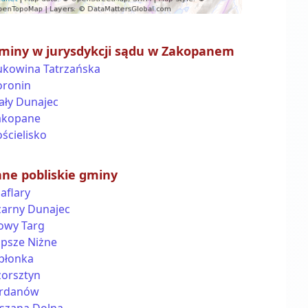
miny w jurysdykcji sądu w Zakopanem
ukowina Tatrzańska
oronin
ały Dunajec
akopane
ścielisko
nne pobliskie gminy
aflary
zarny Dunajec
owy Targ
apsze Niżne
abłonka
zorsztyn
ordanów