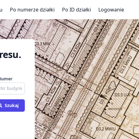
u
Po numerze działki
Po ID działki
Logowanie
resu.
Numer
Szukaj