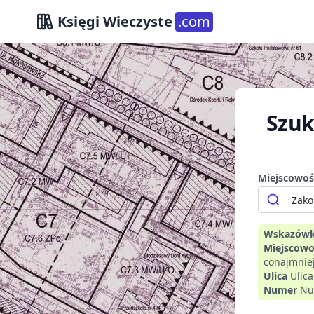
Księgi Wieczyste
.com
Szuk
Miejscowoś
Wskazówk
Miejscowo
conajmniej
Ulica
Ulic
Numer
Nu