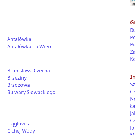
G
B
P
Antałówka
Bi
Antałówka na Wierch
Z
Ko
Bronisława Czecha
I
Brzeziny
Sz
Brzozowa
C
Bulwary Słowackiego
N
Ł
J
C
Ciągłówka
J
Cichej Wody