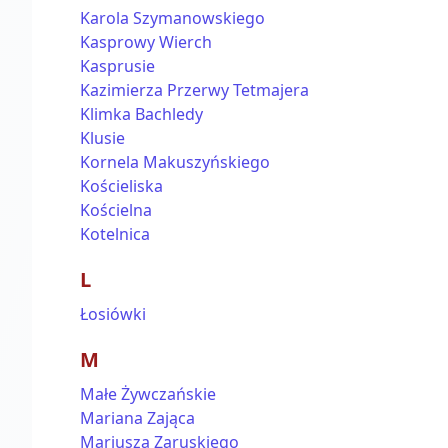
Karola Szymanowskiego
Kasprowy Wierch
Kasprusie
Kazimierza Przerwy Tetmajera
Klimka Bachledy
Klusie
Kornela Makuszyńskiego
Kościeliska
Kościelna
Kotelnica
L
Łosiówki
M
Małe Żywczańskie
Mariana Zająca
Mariusza Zaruskiego