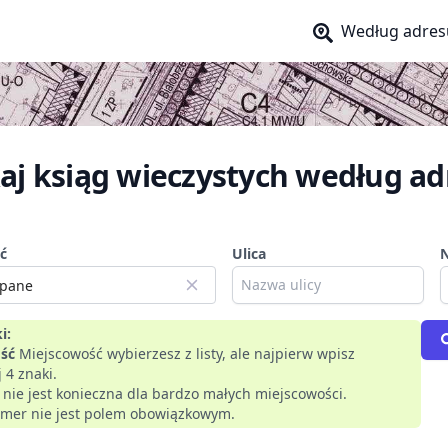
Według adres
aj ksiąg wieczystych według ad
ć
Ulica
i:
ść
Miejscowość wybierzesz z listy, ale najpierw wpisz
 4 znaki.
a nie jest konieczna dla bardzo małych miejscowości.
mer nie jest polem obowiązkowym.