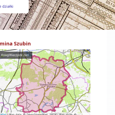
 działki
mina
Szubin