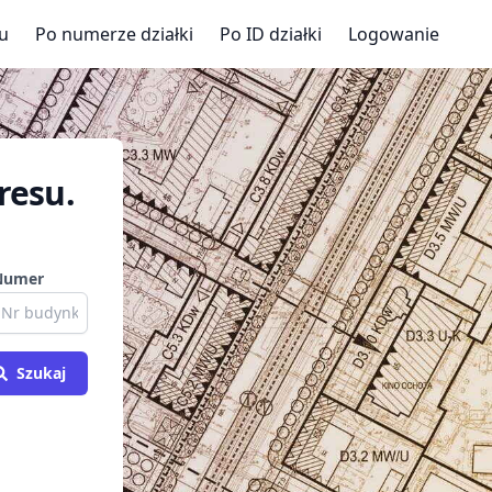
u
Po numerze działki
Po ID działki
Logowanie
resu.
Numer
Szukaj