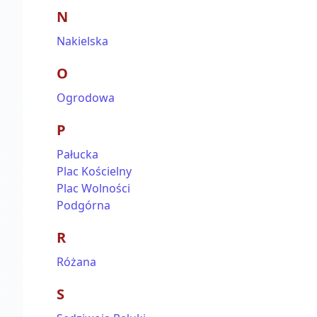
N
Nakielska
O
Ogrodowa
P
Pałucka
Plac Kościelny
Plac Wolności
Podgórna
R
Różana
S