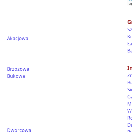
G
S
K
Akacjowa
Ł
Ba
I
Brzozowa
Ż
Bukowa
Bi
Si
G
M
W
R
D
Dworcowa