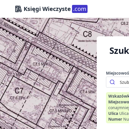
Księgi Wieczyste
.com
Szuk
Miejscowoś
Wskazówk
Miejscowo
conajmniej
Ulica
Ulic
Numer
Nu