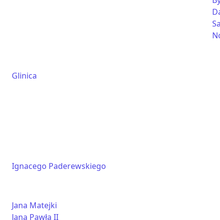
B
D
S
N
Glinica
Ignacego Paderewskiego
Jana Matejki
Jana Pawła II