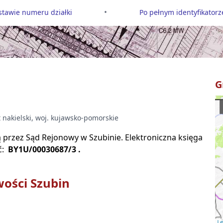
•
tawie numeru działki
Po pełnym identyfikatorze
G
t
nakielski
, woj.
kujawsko-pomorskie
są przez Sąd Rejonowy w
Szubinie
. Elektroniczna księga
ć:
BY1U/00030687/3
.
wości
Szubin