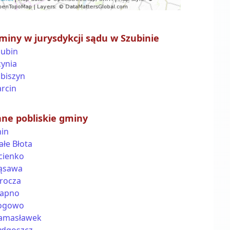
miny w jurysdykcji sądu w Szubinie
zubin
cynia
abiszyn
rcin
nne pobliskie gminy
nin
ałe Błota
cienko
ąsawa
rocza
apno
ogowo
amasławek