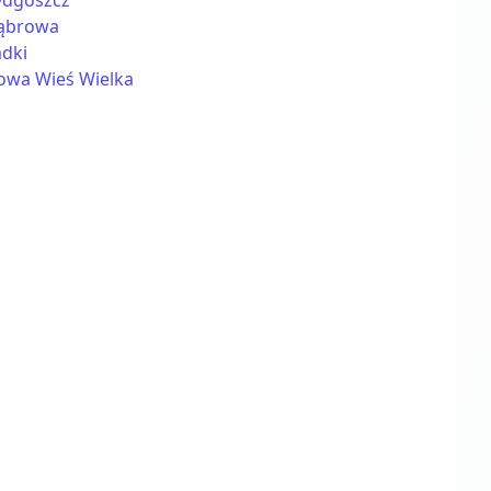
ydgoszcz
ąbrowa
adki
owa Wieś Wielka