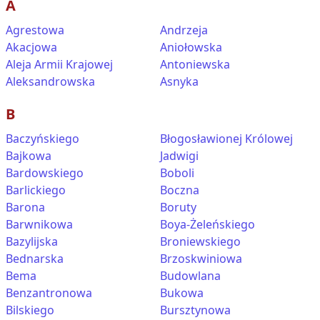
A
Agrestowa
Andrzeja
Akacjowa
Aniołowska
Aleja Armii Krajowej
Antoniewska
Aleksandrowska
Asnyka
B
Baczyńskiego
Błogosławionej Królowej
Bajkowa
Jadwigi
Bardowskiego
Boboli
Barlickiego
Boczna
Barona
Boruty
Barwnikowa
Boya-Żeleńskiego
Bazylijska
Broniewskiego
Bednarska
Brzoskwiniowa
Bema
Budowlana
Benzantronowa
Bukowa
Bilskiego
Bursztynowa