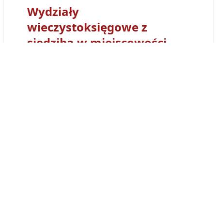
Wydziały
wieczystoksięgowe z
siedzibą w miejscowości
Zgierz
Sąd Rejonowy
w Zgierzu
- Wydział Ksiąg
Wieczystych
w Zgierzu
otrzymał kod
wydziału
LD1G
. Tym prefiksem
numerowane są wszystkie Księgi Wieczyste
obsługiwane przez Wydział Ksiąg
Wieczystych Sądu w
w Zgierzu
. Księga
wieczysta prowadzona przez ten sąd będzie
miała postać:
LD1G/00030519/8
.
Księgi wieczyste
prowadzone przez sąd
wieczystoksięgowy
w Zgierzu
można
przeglądać osobiście w siedzibie wydziału,
adres: