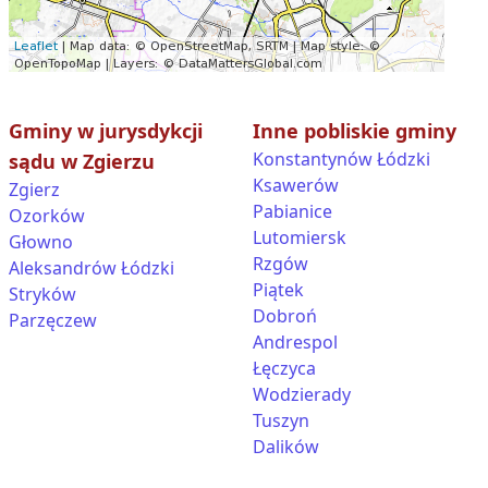
Gminy w jurysdykcji
Inne pobliskie gminy
Konstantynów Łódzki
sądu w Zgierzu
Ksawerów
Zgierz
Pabianice
Ozorków
Lutomiersk
Głowno
Rzgów
Aleksandrów Łódzki
Piątek
Stryków
Dobroń
Parzęczew
Andrespol
Łęczyca
Wodzierady
Tuszyn
Dalików