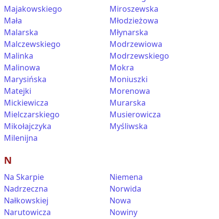
Majakowskiego
Miroszewska
Mała
Młodzieżowa
Malarska
Młynarska
Malczewskiego
Modrzewiowa
Malinka
Modrzewskiego
Malinowa
Mokra
Marysińska
Moniuszki
Matejki
Morenowa
Mickiewicza
Murarska
Mielczarskiego
Musierowicza
Mikołajczyka
Myśliwska
Milenijna
N
Na Skarpie
Niemena
Nadrzeczna
Norwida
Nałkowskiej
Nowa
Narutowicza
Nowiny