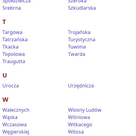
Spółdzielcza
Szeroka
Srebrna
Szkudlarska
T
Targowa
Trojańska
Tatrzańska
Turystyczna
Tkacka
Tuwima
Topolowa
Twarda
Traugutta
U
Urocza
Urzędnicza
W
Walecznych
Wiosny Ludów
Wąska
Wiśniowa
Wczasowa
Witkacego
Węgierskiej
Witosa