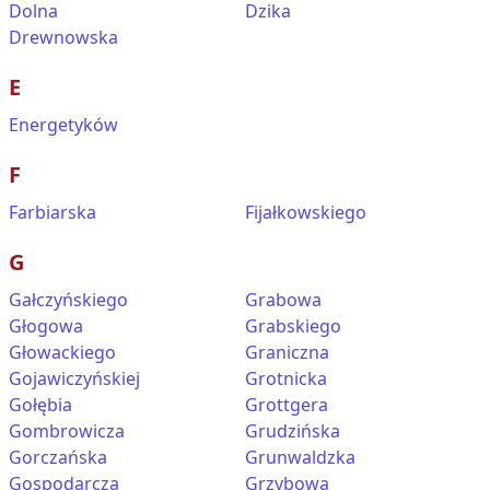
Dolna
Dzika
Drewnowska
E
Energetyków
F
Farbiarska
Fijałkowskiego
G
Gałczyńskiego
Grabowa
Głogowa
Grabskiego
Głowackiego
Graniczna
Gojawiczyńskiej
Grotnicka
Gołębia
Grottgera
Gombrowicza
Grudzińska
Gorczańska
Grunwaldzka
Gospodarcza
Grzybowa