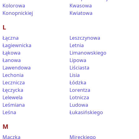
Kolorowa
Kwasowa
Konopnickiej
Kwiatowa
L
Łączna
Leszczynowa
Łagiewnicka
Letnia
Łąkowa
Limanowskiego
Łanowa
Lipowa
Lawendowa
Liściasta
Lechonia
Lisia
Lecznicza
Łódzka
Łęczycka
Lorentza
Lelewela
Lotnicza
Leśmiana
Ludowa
Leśna
Łukasińskiego
M
Maczka
Mireckiego