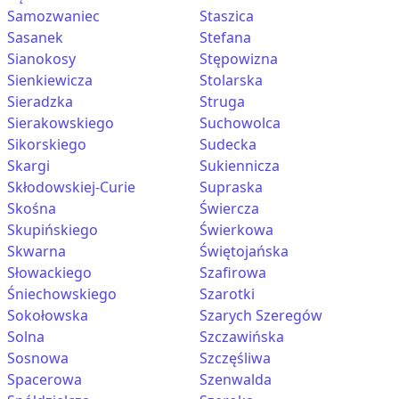
Samozwaniec
Staszica
Sasanek
Stefana
Sianokosy
Stępowizna
Sienkiewicza
Stolarska
Sieradzka
Struga
Sierakowskiego
Suchowolca
Sikorskiego
Sudecka
Skargi
Sukiennicza
Skłodowskiej-Curie
Supraska
Skośna
Świercza
Skupińskiego
Świerkowa
Skwarna
Świętojańska
Słowackiego
Szafirowa
Śniechowskiego
Szarotki
Sokołowska
Szarych Szeregów
Solna
Szczawińska
Sosnowa
Szczęśliwa
Spacerowa
Szenwalda