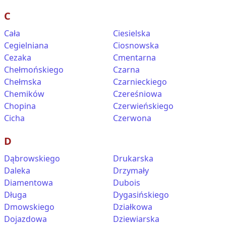
C
Cała
Ciesielska
Cegielniana
Ciosnowska
Cezaka
Cmentarna
Chełmońskiego
Czarna
Chełmska
Czarnieckiego
Chemików
Czereśniowa
Chopina
Czerwieńskiego
Cicha
Czerwona
D
Dąbrowskiego
Drukarska
Daleka
Drzymały
Diamentowa
Dubois
Długa
Dygasińskiego
Dmowskiego
Działkowa
Dojazdowa
Dziewiarska