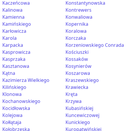
Kaczeńcowa
Konstantynowska
Kalinowa
Kontrewers
Kamienna
Konwaliowa
Kamińskiego
Kopernika
Karłowicza
Koralowa
Karola
Korczaka
Karpacka
Korzeniowskiego Conrada
Kasprowicza
Kościuszki
Kasprzaka
Kossaków
Kasztanowa
Kosynierów
Kątna
Koszarowa
Kazimierza Wielkiego
Kraszewskiego
Kilińskiego
Krawiecka
Klonowa
Kręta
Kochanowskiego
Krzywa
Kocidłowska
Kubasińskiej
Kolejowa
Kuncewiczowej
Kołłątaja
Kunickiego
Kołobrzeska
Kuropatwińskiej