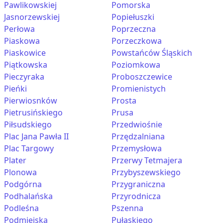
Pawlikowskiej
Pomorska
Jasnorzewskiej
Popiełuszki
Perłowa
Poprzeczna
Piaskowa
Porzeczkowa
Piaskowice
Powstańców Śląskich
Piątkowska
Poziomkowa
Pieczyraka
Proboszczewice
Pieńki
Promienistych
Pierwiosnków
Prosta
Pietrusińskiego
Prusa
Piłsudskiego
Przedwiośnie
Plac Jana Pawła II
Przędzalniana
Plac Targowy
Przemysłowa
Plater
Przerwy Tetmajera
Plonowa
Przybyszewskiego
Podgórna
Przygraniczna
Podhalańska
Przyrodnicza
Podleśna
Pszenna
Podmiejska
Pułaskiego