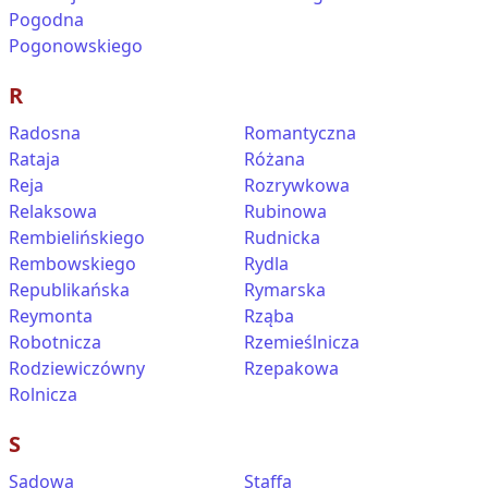
Pogodna
Pogonowskiego
R
Radosna
Romantyczna
Rataja
Różana
Reja
Rozrywkowa
Relaksowa
Rubinowa
Rembielińskiego
Rudnicka
Rembowskiego
Rydla
Republikańska
Rymarska
Reymonta
Rząba
Robotnicza
Rzemieślnicza
Rodziewiczówny
Rzepakowa
Rolnicza
S
Sądowa
Staffa